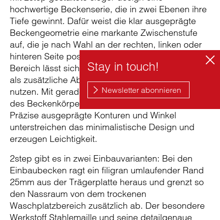
hochwertige Beckenserie, die in zwei Ebenen ihre
Tiefe gewinnt. Dafür weist die klar ausgeprägte
Beckengeometrie eine markante Zwischenstufe
auf, die je nach Wahl an der rechten, linken oder
hinteren Seite positioniert wird. Dieser funktionale
Bereich lässt sich als großzügige Hahnbank sowie
als zusätzliche Ablagefläche für Bad-Utensilien
nutzen. Mit gerade einmal 3mm ist die Wandstärke
des Beckenkörpers auf ein Minimum reduziert.
Präzise ausgeprägte Konturen und Winkel
unterstreichen das minimalistische Design und
erzeugen Leichtigkeit.
2step gibt es in zwei Einbauvarianten: Bei den
Einbaubecken ragt ein filigran umlaufender Rand
25mm aus der Trägerplatte heraus und grenzt so
den Nassraum von dem trockenen
Waschplatzbereich zusätzlich ab. Der besondere
Werkstoff Stahlemaille und seine detailgenaue