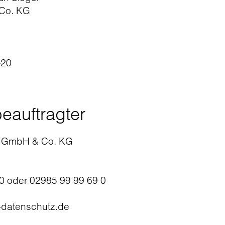
 Co. KG
-20
eauftragter
z GmbH & Co. KG
0 oder 02985 99 99 69 0
k-datenschutz.de