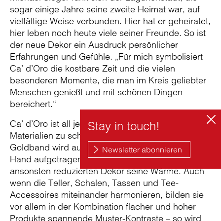
sogar einige Jahre seine zweite Heimat war, auf
vielfältige Weise verbunden. Hier hat er geheiratet,
hier leben noch heute viele seiner Freunde. So ist
der neue Dekor ein Ausdruck persönlicher
Erfahrungen und Gefühle. „Für mich symbolisiert
Ca’ d’Oro die kostbare Zeit und die vielen
besonderen Momente, die man im Kreis geliebter
Menschen genießt und mit schönen Dingen
bereichert.“
Ca’ d’Oro ist all jenen gewidmet, die edle
Materialien zu schätzen wissen. Das zarte
Goldband wird auf jedes einzelne der 35 Teile von
Hand aufgetragen und poliert. Es verleiht dem
ansonsten reduzierten Dekor seine Wärme. Auch
wenn die Teller, Schalen, Tassen und Tee-
Accessoires miteinander harmonieren, bilden sie
vor allem in der Kombination flacher und hoher
Produkte spannende Muster-Kontraste – so wird