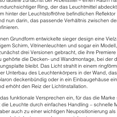
o lautete zunächst der Arbeitstitel – einen Raum na
 undurchsichtiger Ring, der das Leuchtmittel abdeckt
dem hinter der Leuchtstoffröhre befindlichen Reflekt
d nun darin, das passende Verhältnis zwischen d
finieren.
en Grundform entwickelte sieger design eine Vielza
igem Schirm, Vitrinenleuchten und sogar ein Modell, 
zunächst drei Versionen gebracht, die ihre Premier
zu gehörte die Decken- und Wandmontage, bei der di
ungsplatte bleibt. Das Licht strahlt in einem ringfö
er Unterbau des Leuchtenkörpers in der Wand, das 
olaron deckenbündig oder in ein Einbaugehäuse ei
nd erhöht den Reiz der Lichtinstallation.
das funktionale Versprechen ein, für das die Marke s
die Leuchte durch einfaches Handling – schnelle M
 aber auch zu einer wichtigen Neupositionierung a