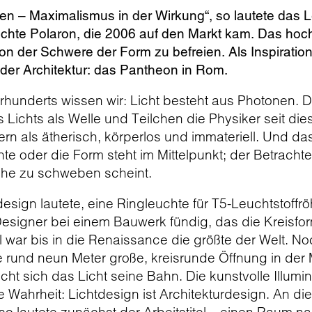
n – Maximalismus in der Wirkung“, so lautete das Le
chte Polaron, die 2006 auf den Markt kam. Das hoch 
von der Schwere der Form zu befreien. Als Inspiration
der Architektur: das Pantheon in Rom.
rhunderts wissen wir: Licht besteht aus Photonen. D
Lichts als Welle und Teilchen die Physiker seit dieser
rn als ätherisch, körperlos und immateriell. Und da
te oder die Form steht im Mittelpunkt; der Betrachter
äche zu schweben scheint.
esign lautete, eine Ringleuchte für T5-Leuchtstoffr
esigner bei einem Bauwerk fündig, das die Kreisfo
war bis in die Renaissance die größte der Welt. No
e rund neun Meter große, kreisrunde Öffnung in der M
icht sich das Licht seine Bahn. Die kunstvolle Illum
 Wahrheit: Lichtdesign ist Architekturdesign. An die