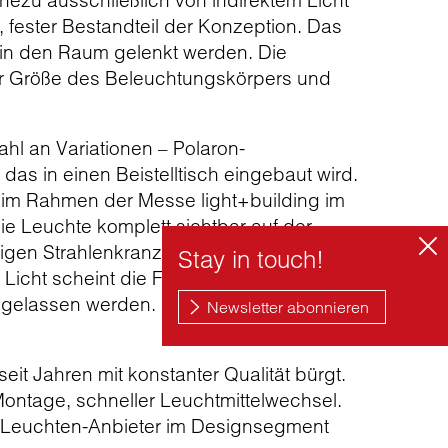
hezu ausschließlich von indirektem Licht
, fester Bestandteil der Konzeption. Das
or in den Raum gelenkt werden. Die
er Größe des Beleuchtungskörpers und
hl an Variationen – Polaron-
das in einen Beistelltisch eingebaut wird.
e im Rahmen der Messe light+building im
e Leuchte komplett sichtbar auf der
rmigen Strahlenkranz auf die Wand ab.
Licht scheint die Fläche zu berühren.
ngelassen werden. Das Gehäuse dient
eit Jahren mit konstanter Qualität bürgt.
ontage, schneller Leuchtmittelwechsel.
ls Leuchten-Anbieter im Designsegment