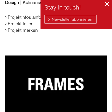
Kulinarische Inszenierungen
Design |
Projektinfos anfordern
Projekt teilen
Projekt merken