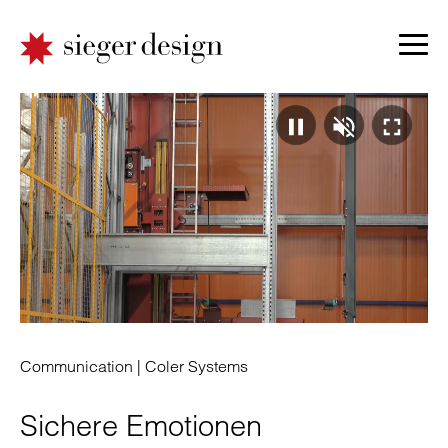
Video
Ton
Vo
pausie
absp
ei
|
|
|
Communication |
Coler Systems
Sichere Emotionen