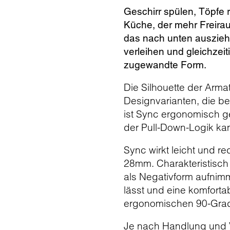
Geschirr spülen, Töpfe 
Küche, der mehr Freirau
das nach unten auszieh
verleihen und gleichzei
zugewandte Form.
Die Silhouette der Arma
Designvarianten, die b
ist Sync ergonomisch g
der Pull-Down-Logik k
Sync wirkt leicht und r
28mm. Charakteristisch i
als Negativform aufnimmt
lässt und eine komforta
ergonomischen 90-Grad-Ö
Je nach Handlung und V