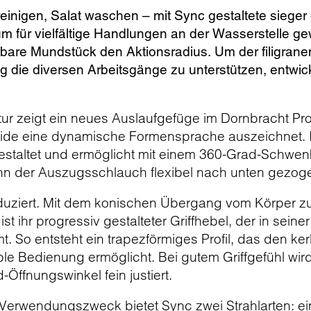
reinigen, Salat waschen – mit Sync gestaltete sieger
m für vielfältige Handlungen an der Wasserstelle ge
bare Mundstück den Aktionsradius. Um der filigran
tig die diversen Arbeitsgänge zu unterstützen, entwi
tur zeigt ein neues Auslaufgefüge im Dornbracht Pro
eide eine dynamische Formensprache auszeichnet. I
estaltet und ermöglicht mit einem 360-Grad-Schwe
ann der Auszugsschlauch flexibel nach unten gezo
eduziert. Mit dem konischen Übergang vom Körper zu
st ihr progressiv gestalteter Griffhebel, der in sein
. So entsteht ein trapezförmiges Profil, das den ker
ble Bedienung ermöglicht. Bei gutem Griffgefühl wi
ffnungswinkel fein justiert.
erwendungszweck bietet Sync zwei Strahlarten: ein