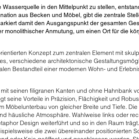
e Wasserquelle in den Mittelpunkt zu stellen, ents
ation aus Becken und Möbel, gibt die zentrale Stelle
arkiert damit den Ausgangspunkt der gesamten Gesta
ter monolithischer Anmutung, um einen Ort für die kö
ientierten Konzept zum zentralen Element mit skulp
s, verschiedene architektonische Gestaltungsmögl
alen Bestandteil einer modernen Wohn- und Erlebnis
mit seinen filigranen Kanten und ohne Hahnbank vol
igt seine Vorteile in Präzision, Flächigkeit und Robu
m Möbelunterbau von gleicher Breite und Tiefe. Die
 und häusliche Atmosphäre. Wahlweise links oder re
aphor Design weiterführt und so in den Raum trägt.
ispielsweise die zwei übereinander positionierten 