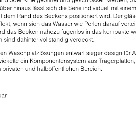
d oder Knie geöffnet und geschlossen werden, St
er hinaus lässt sich die Serie individuell mit eine
uf dem Rand des Beckens positioniert wird. Der gl
fekt, wenn sich das Wasser wie Perlen darauf vertei
 wird das Becken nahezu fugenlos in das kompakte
n sind dahinter vollständig verdeckt.
en Waschplatzlösungen entwarf sieger design für A
ckelte ein Komponentensystem aus Trägerplatten,
m privaten und halböffentlichen Bereich.
H
bar