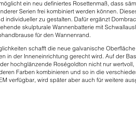
rmöglicht ein neu definiertes Rosettenmaß, dass sä
derer Serien frei kombiniert werden können. Dieses
und individueller zu gestalten. Dafür ergänzt Dorn
 stehende skulpturale Wannenbatterie mit Schwallau
Stabhandbrause für den Wannenrand.
ichkeiten schafft die neue galvanische Oberfläch
n in der Inneneinrichtung gerecht wird. Auf der Ba
kt der hochglänzende Roségoldton nicht nur wertvol
anderen Farben kombinieren und so in die verschiede
EM verfügbar, wird später aber auch für weitere ausg