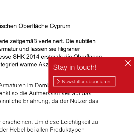
anischen Oberfläche Cyprum
rie zeitgemäß verfeinert. Die subtilen
matur und lassen sie filigraner
Messe SHK 2014 erstmals die Oberfläche
tegriert warme Akzenttöne in das Bad und
n Armaturen im Dornbracht Programm.
 lenkt so die Aufmerksamkeit auf das
sinnliche Erfahrung, da der Nutzer das
r erscheinen. Um diese Leichtigkeit zu
der Hebel bei allen Produkttypen