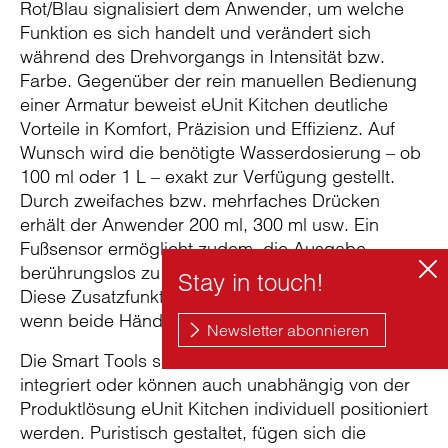
Rot/Blau signalisiert dem Anwender, um welche
Funktion es sich handelt und verändert sich
während des Drehvorgangs in Intensität bzw.
Farbe. Gegenüber der rein manuellen Bedienung
einer Armatur beweist eUnit Kitchen deutliche
Vorteile in Komfort, Präzision und Effizienz. Auf
Wunsch wird die benötigte Wasserdosierung – ob
100 ml oder 1 L – exakt zur Verfügung gestellt.
Durch zweifaches bzw. mehrfaches Drücken
erhält der Anwender 200 ml, 300 ml usw. Ein
Fußsensor ermöglicht zudem, die Ausgabe
berührungslos zu starten oder zu deaktivieren.
Diese Zusatzfunktion ist gerade dann nützlich,
wenn beide Hände schmutzig oder nicht frei sind.
Die Smart Tools sind horizontal in das Becken
integriert oder können auch unabhängig von der
Produktlösung eUnit Kitchen individuell positioniert
werden. Puristisch gestaltet, fügen sich die