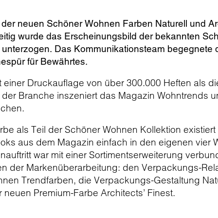
 der neuen Schöner Wohnen Farben Naturell und Arch
eitig wurde das Erscheinungsbild der bekannten S
unterzogen. Das Kommunikationsteam begegnete der
espür für Bewährtes.
 einer Druckauflage von über 300.000 Heften als die 
 der Branche inszeniert das Magazin Wohntrends und
ichen.
e als Teil der Schöner Wohnen Kollektion existiert e
n Looks aus dem Magazin einfach in den eigenen vie
nauftritt war mit einer Sortimentserweiterung ver
en der Markenüberarbeitung: den Verpackungs-Rel
nen Trendfarben, die Verpackungs-Gestaltung Nature
 neuen Premium-Farbe Architects’ Finest.