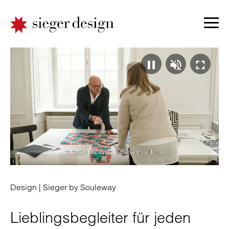
Video
Ton
Vo
pausie
absp
ei
|
|
|
Design |
Sieger by Souleway
Lieblingsbegleiter für jeden