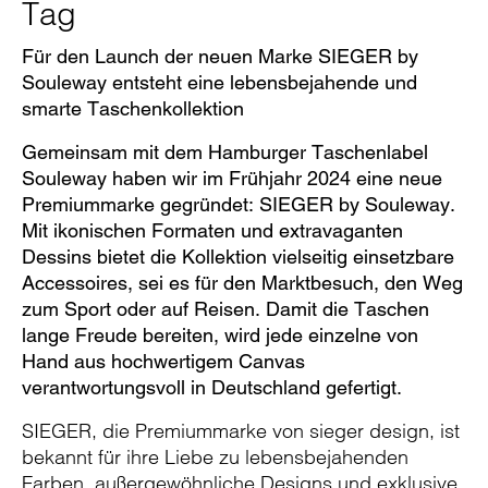
Tag
Pause
Unm
En
Für den Launch der neuen Marke SIEGER by
Souleway entsteht eine lebensbejahende und
smarte Taschenkollektion
Video
Fu
Gemeinsam mit dem Hamburger Taschenlabel
Souleway haben wir im Frühjahr 2024 eine neue
Premiummarke gegründet: SIEGER by Souleway.
Mit ikonischen Formaten und extravaganten
Dessins bietet die Kollektion vielseitig einsetzbare
Accessoires, sei es für den Marktbesuch, den Weg
zum Sport oder auf Reisen. Damit die Taschen
lange Freude bereiten, wird jede einzelne von
Hand aus hochwertigem Canvas
verantwortungsvoll in Deutschland gefertigt.
SIEGER, die Premiummarke von sieger design, ist
bekannt für ihre Liebe zu lebensbejahenden
Farben, außergewöhnliche Designs und exklusive