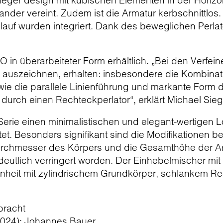
sieger design mit kubischen Elementen in der Horiz
der vereint. Zudem ist die Armatur kerbschnittlos. I
uf wurden integriert. Dank des beweglichen Perlato
MO in überarbeiteter Form erhältlich. „Bei den Verf
 auszeichnen, erhalten: insbesondere die Kombinat
ie die parallele Linienführung und markante Form d
urch einen Rechteckperlator“, erklärt Michael Sieg
rie einen minimalistischen und elegant-wertigen Lo
et. Besonders signifikant sind die Modifikationen 
Durchmesser des Körpers und die Gesamthöhe der Ar
eutlich verringert worden. Der Einhebelmischer mit h
e Einheit mit zylindrischem Grundkörper, schlankem 
bracht
2024): Johannes Bauer