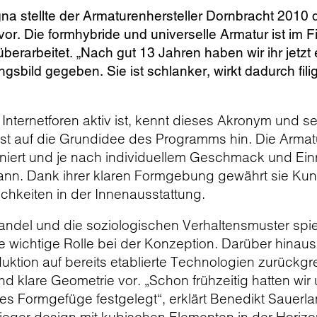
gna stellte der Armaturenhersteller Dornbracht 201
vor. Die formhybride und universelle Armatur ist im 
erarbeitet. „Nach gut 13 Jahren haben wir ihr jetzt e
sbild gegeben. Sie ist schlanker, wirkt dadurch fili
Internetforen aktiv ist, kennt dieses Akronym und s
st auf die Grundidee des Programms hin. Die Armature
oniert und je nach individuellem Geschmack und Einr
nn. Dank ihrer klaren Formgebung gewährt sie Kun
ichkeiten in der Innenausstattung.
Wandel und die soziologischen Verhaltensmuster sp
wichtige Rolle bei der Konzeption. Darüber hinaus 
uktion auf bereits etablierte Technologien zurückgre
nd klare Geometrie vor. „Schon frühzeitig hatten wir
es Formgefüge festgelegt“, erklärt Benedikt Sauerla