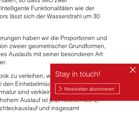
ontalen, so dass IMO zwei
ntelligente Funktionalitäten wie der
rs lässt sich der Wasserstrahl um 30
einerungen haben wir die Proportionen und
ion zweier geometrischer Grundformen,
es Auslaufs mit seiner besonderen Art
er.
ok zu verleihen, wurden alle
bei den Einhebelmischern und der
matur sind verkleinert und auch die Maße
ohem Auslauf ist jetzt rosettenlos. Er
Rechteckauslauf und insgesamt