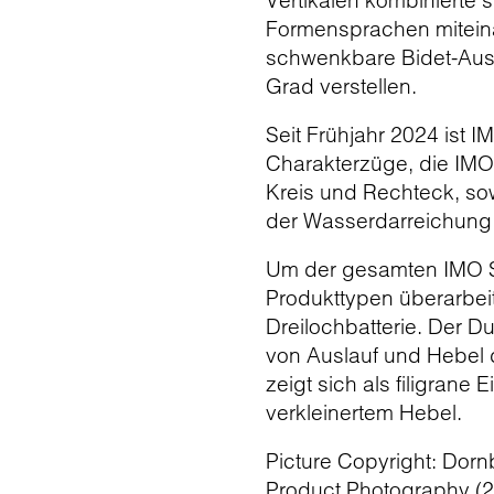
Vertikalen kombinierte 
Formensprachen miteinan
schwenkbare Bidet-Ausla
Grad verstellen.
Seit Frühjahr 2024 ist I
Charakterzüge, die IMO
Kreis und Rechteck, sow
der Wasserdarreichung d
Um der gesamten IMO Se
Produkttypen überarbeit
Dreilochbatterie. Der 
von Auslauf und Hebel d
zeigt sich als filigran
verkleinertem Hebel.
Picture Copyright: Dorn
Product Photography (