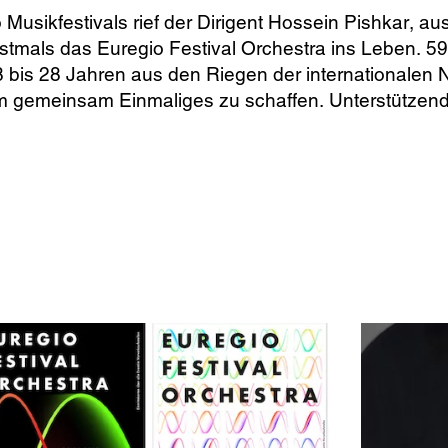
te
er
usikfestivals rief der Dirigent Hossein Pishkar, a
rstmals das Euregio Festival Orchestra ins Leben. 
8 bis 28 Jahren aus den Riegen der internationale
emeinsam Einmaliges zu schaffen. Unterstützend e
lscreen