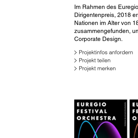
Pause
Unmu
Ent
Im Rahmen des Euregio M
Dirigentenpreis, 2018 e
Nationen im Alter von 1
zusammengefunden, um g
Video
Ful
Corporate Design.
Projektinfos anfordern
Projekt teilen
Projekt merken