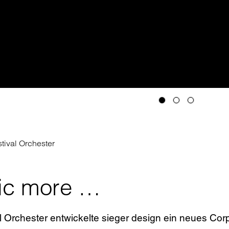
lbild
ren
elen
tival Orchester
ic more …
l Orchester entwickelte sieger design ein neues Cor