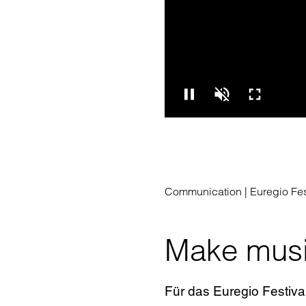
Video
Ton
Vol
pausie
abspi
ein
Communication |
Euregio Fes
Make mus
|
|
|
Für das Euregio Festiva